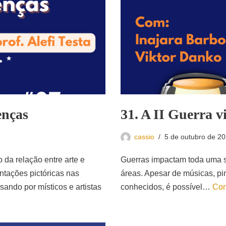
enças
31. A II Guerra v
cassio
5 de outubro de 2
 da relação entre arte e
Guerras impactam toda uma s
ntações pictóricas nas
áreas. Apesar de músicas, pin
sando por místicos e artistas
conhecidos, é possível…
Con