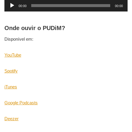
T
00:00
00:00
o
c
a
Onde ouvir o PUDiM?
d
o
Disponível em:
r
d
YouTube
e
á
Spotify
u
d
iTunes
i
o
Google Podcasts
Deezer