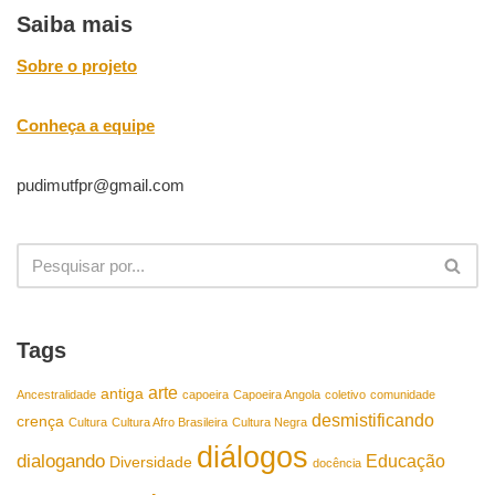
Saiba mais
Sobre o projeto
Conheça a equipe
pudimutfpr@gmail.com
Tags
arte
antiga
Ancestralidade
capoeira
Capoeira Angola
coletivo
comunidade
desmistificando
crença
Cultura
Cultura Afro Brasileira
Cultura Negra
diálogos
dialogando
Educação
Diversidade
docência