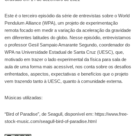
TILHAR
FEED RSS
LINK
Este é o terceiro episódio da série de entrevistas sobre o World
Pendulum Alliance (WPA), um projeto de experimentação
INCORPO
RAR
remota focado em medir a variação da aceleração da gravidade
em diferentes latitudes do globo. Nesse episódio, entrevistamos
o professor Gesil Sampaio Amarante Segundo, coordenador do
WPA na Universidade Estadual de Santa Cruz (UESC), que,
motivado em trazer o lado experimental da física para sala de
aula de uma forma mais acessível, nos conta sobre os desafios
enfrentados, aspectos, expectativas e benefícios que o projeto
vem trazendo tanto à UESC, quanto à comunidade externa.
Músicas utilizadas:
“Bird of Paradise”, de Seagull, disponível em: https://www.free-
stock-music.com/seagull-bird-of-paradise.html