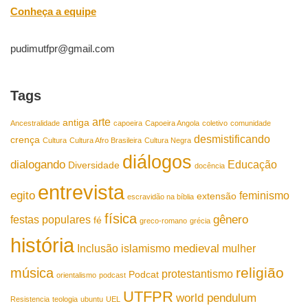
Conheça a equipe
pudimutfpr@gmail.com
Tags
arte
antiga
Ancestralidade
capoeira
Capoeira Angola
coletivo
comunidade
desmistificando
crença
Cultura
Cultura Afro Brasileira
Cultura Negra
diálogos
dialogando
Educação
Diversidade
docência
entrevista
egito
feminismo
extensão
escravidão na bíblia
física
gênero
festas populares
fé
greco-romano
grécia
história
medieval
Inclusão
islamismo
mulher
religião
música
protestantismo
Podcat
orientalismo
podcast
UTFPR
world pendulum
Resistencia
teologia
ubuntu
UEL