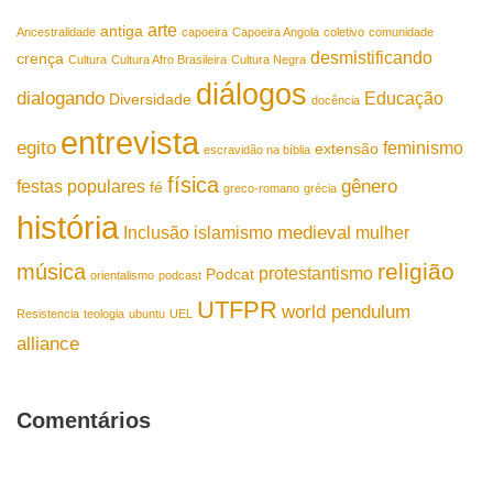
arte
antiga
Ancestralidade
capoeira
Capoeira Angola
coletivo
comunidade
desmistificando
crença
Cultura
Cultura Afro Brasileira
Cultura Negra
diálogos
dialogando
Educação
Diversidade
docência
entrevista
egito
feminismo
extensão
escravidão na bíblia
física
gênero
festas populares
fé
greco-romano
grécia
história
medieval
Inclusão
islamismo
mulher
religião
música
protestantismo
Podcat
orientalismo
podcast
UTFPR
world pendulum
Resistencia
teologia
ubuntu
UEL
alliance
Comentários