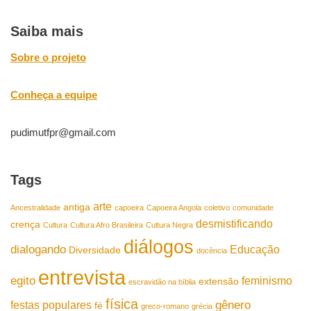
Saiba mais
Sobre o projeto
Conheça a equipe
pudimutfpr@gmail.com
Tags
arte
antiga
Ancestralidade
capoeira
Capoeira Angola
coletivo
comunidade
desmistificando
crença
Cultura
Cultura Afro Brasileira
Cultura Negra
diálogos
dialogando
Educação
Diversidade
docência
entrevista
egito
feminismo
extensão
escravidão na bíblia
física
gênero
festas populares
fé
greco-romano
grécia