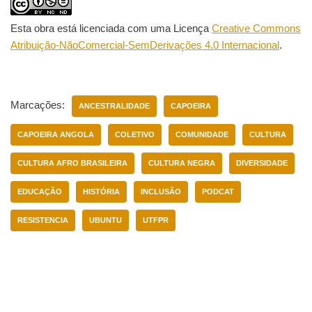
Esta obra está licenciada com uma Licença
Creative Commons
Atribuição-NãoComercial-SemDerivações 4.0 Internacional
.
Marcações:
ANCESTRALIDADE
CAPOEIRA
CAPOEIRA ANGOLA
COLETIVO
COMUNIDADE
CULTURA
CULTURA AFRO BRASILEIRA
CULTURA NEGRA
DIVERSIDADE
EDUCAÇÃO
HISTÓRIA
INCLUSÃO
PODCAT
RESISTENCIA
UBUNTU
UTFPR