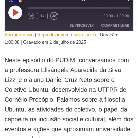
1x
00:00
/
1:09:08
SE INSCREVER
COMPARTILHAR
Baixar arquivo
|
Reproduzir numa nova janela
|
Duração:
COMPAR
1:09:08
|
Gravado em 1 de julho de 2025
TILHAR
FEED RSS
LINK
Neste episódio do PUDIM, conversamos com
INCORPO
a professora Elisângela Aparecida da Silva
RAR
Lizzi e o aluno Daniel Cruz Neto sobre o
Coletivo Ubuntu, desenvolvido na UTFPR de
Cornélio Procópio. Falamos sobre a filosofia
Ubuntu, as atividades do coletivo, o papel da
capoeira na inclusão social e cultural, além dos
eventos e ações que aproximam universidade