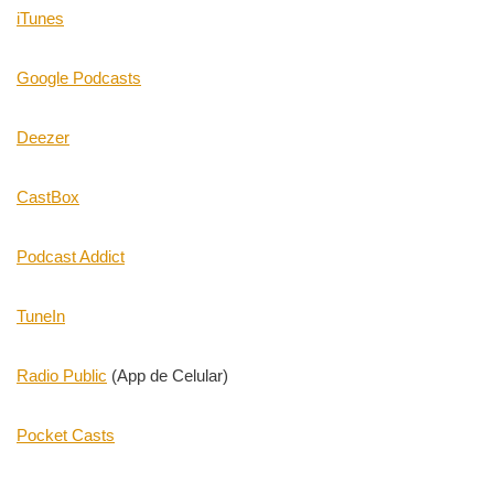
iTunes
i
o
Google Podcasts
Deezer
CastBox
Podcast Addict
TuneIn
Radio Public
(App de Celular)
Pocket Casts