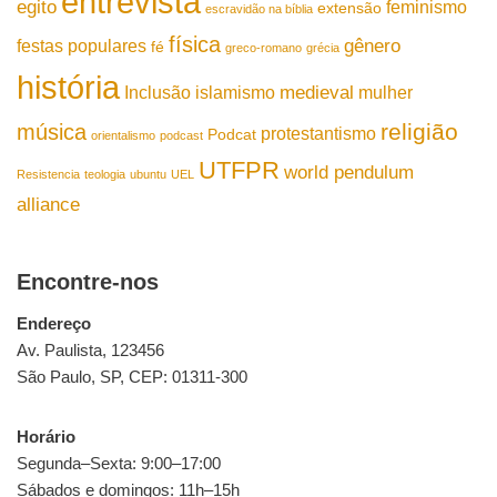
entrevista
egito
feminismo
extensão
escravidão na bíblia
física
gênero
festas populares
fé
greco-romano
grécia
história
medieval
Inclusão
islamismo
mulher
religião
música
protestantismo
Podcat
orientalismo
podcast
UTFPR
world pendulum
Resistencia
teologia
ubuntu
UEL
alliance
Encontre-nos
Endereço
Av. Paulista, 123456
São Paulo, SP, CEP: 01311-300
Horário
Segunda–Sexta: 9:00–17:00
Sábados e domingos: 11h–15h