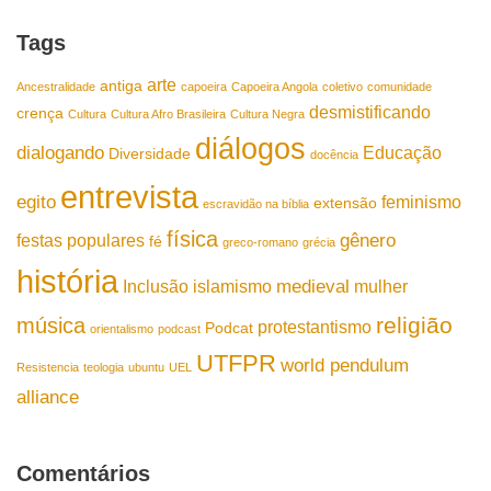
Tags
arte
antiga
Ancestralidade
capoeira
Capoeira Angola
coletivo
comunidade
desmistificando
crença
Cultura
Cultura Afro Brasileira
Cultura Negra
diálogos
dialogando
Educação
Diversidade
docência
entrevista
egito
feminismo
extensão
escravidão na bíblia
física
gênero
festas populares
fé
greco-romano
grécia
história
medieval
Inclusão
islamismo
mulher
religião
música
protestantismo
Podcat
orientalismo
podcast
UTFPR
world pendulum
Resistencia
teologia
ubuntu
UEL
alliance
Comentários