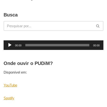
Busca
T
00:00
00:00
o
c
a
Onde ouvir o PUDiM?
d
o
Disponível em:
r
d
YouTube
e
á
Spotify
u
d