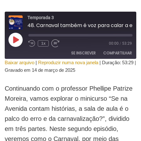
Temporada 3
48. Carnaval também é voz para calar a escravidão, o que narram as escolas de samba - Parte 2/3
1x
00:00
/
53:29
SE INSCREVER
COMPARTILHAR
Baixar arquivo
|
Reproduzir numa nova janela
|
Duração: 53:29
|
COMPAR
Gravado em 14 de março de 2025
TILHAR
FEED RSS
LINK
Continuando com o professor Phellipe Patrize
INCORPO
Moreira, vamos explorar o minicurso “Se na
RAR
Avenida contam histórias, a sala de aula é o
palco do erro e da carnavalização?”, dividido
em três partes. Neste segundo episódio,
veremos como o Carnaval, por meio das