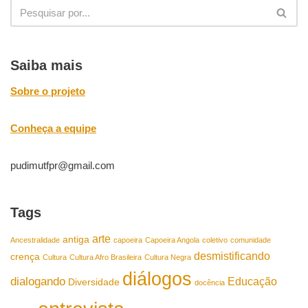
Saiba mais
Sobre o projeto
Conheça a equipe
pudimutfpr@gmail.com
Tags
arte
antiga
Ancestralidade
capoeira
Capoeira Angola
coletivo
comunidade
desmistificando
crença
Cultura
Cultura Afro Brasileira
Cultura Negra
diálogos
dialogando
Educação
Diversidade
docência